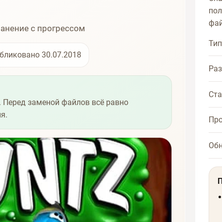
пол
фай
ранение с прогрессом
Тип
бликовано 30.07.2018
Ра
Ста
 Перед заменой файлов всё равно
я.
Про
Об