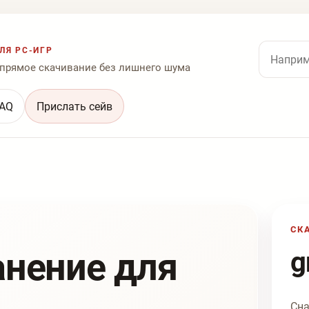
Поиск по
ЛЯ PC-ИГР
 прямое скачивание без лишнего шума
AQ
Прислать сейв
СК
анение для
g
Сна