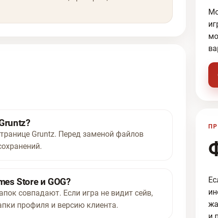
Мо
иг
мо
ва
Gruntz?
ПР
странице Gruntz. Перед заменой файлов
сохранений.
Ес
mes Store и GOG?
ин
апок совпадают. Если игра не видит сейв,
жа
апки профиля и версию клиента.
и 