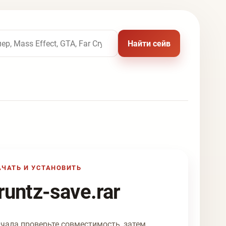
 названию игры
Найти сейв
АЧАТЬ И УСТАНОВИТЬ
runtz-save.rar
чала проверьте совместимость, затем