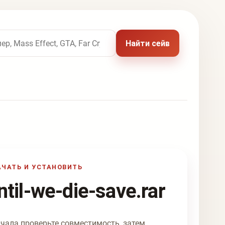
 названию игры
Найти сейв
АЧАТЬ И УСТАНОВИТЬ
ntil-we-die-save.rar
чала проверьте совместимость, затем