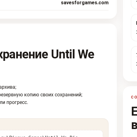
savesforgames.com
хранение Until We
архива;
резервную копию своих сохранений;
С
ли прогресс.