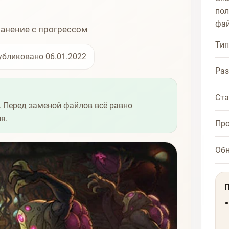
пол
фай
ранение с прогрессом
Тип
убликовано 06.01.2022
Ра
Ста
 Перед заменой файлов всё равно
я.
Про
Об