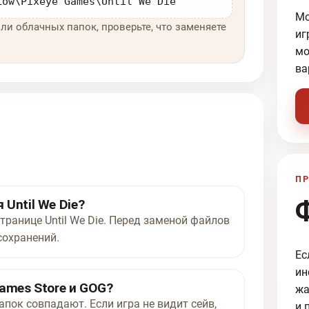
Low\Pixeye Games\Until We Die
Мо
ли облачных папок, проверьте, что заменяете
иг
мо
ва
ПР
Until We Die?
транице Until We Die. Перед заменой файлов
сохранений.
Ес
ин
ames Store и GOG?
жа
апок совпадают. Если игра не видит сейв,
и 