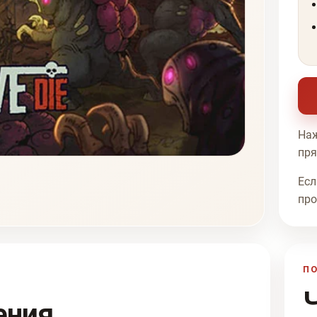
Наж
пря
Есл
про
П
ения