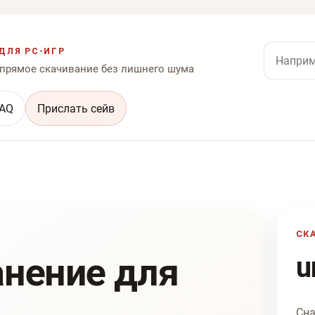
Поиск по
ДЛЯ PC-ИГР
 прямое скачивание без лишнего шума
AQ
Прислать сейв
СК
анение для
u
Сна