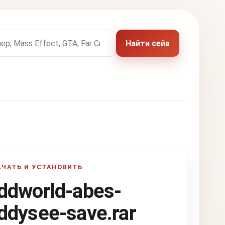
 названию игры
Найти сейв
АЧАТЬ И УСТАНОВИТЬ
ddworld-abes-
ddysee-save.rar