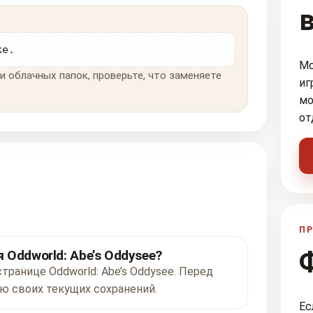
ке.
Мо
и облачных папок, проверьте, что заменяете
иг
мо
от
ПР
 Oddworld: Abe’s Oddysee?
странице Oddworld: Abe’s Oddysee. Перед
ю своих текущих сохранений.
Ес