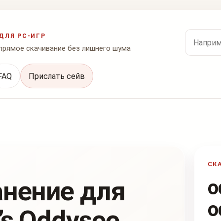
Поиск по
ДЛЯ PC-ИГР
 прямое скачивание без лишнего шума
FAQ
Прислать сейв
СК
анение для
o
o
’s Oddysee