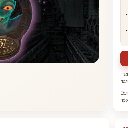
Наж
пол
Есл
про