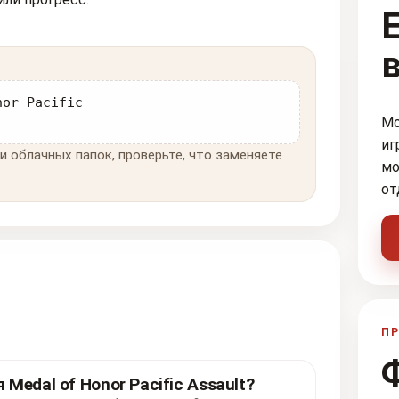
nor Pacific
Мо
иг
и облачных папок, проверьте, что заменяете
мо
от
ПР
Medal of Honor Pacific Assault?