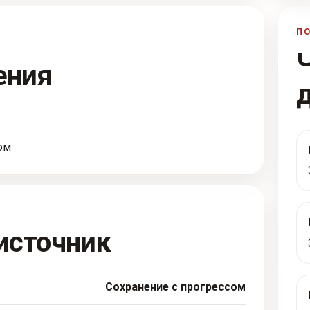
П
ения
ом
источник
Сохранение с прогрессом