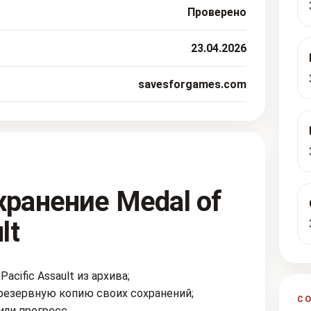
Проверено
23.04.2026
savesforgames.com
хранение Medal of
lt
acific Assault из архива;
резервную копию своих сохранений;
С
или прогресс.