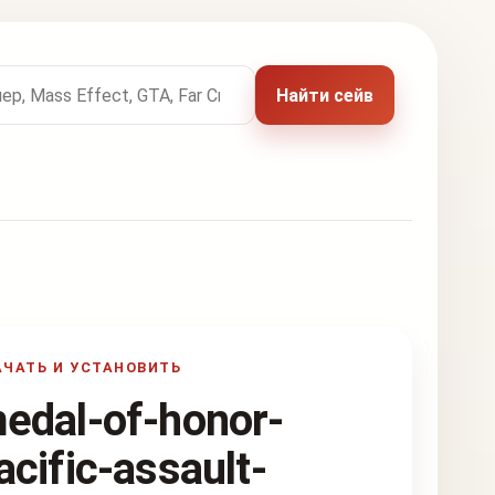
 названию игры
Найти сейв
АЧАТЬ И УСТАНОВИТЬ
edal-of-honor-
acific-assault-