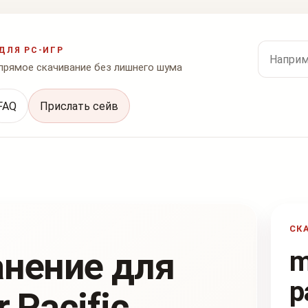
Поиск по
ДЛЯ PC-ИГР
 прямое скачивание без лишнего шума
FAQ
Прислать сейв
СК
анение для
m
p
 Pacific