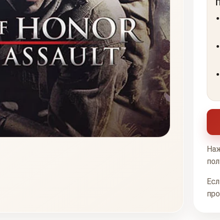
Наж
пол
Есл
про