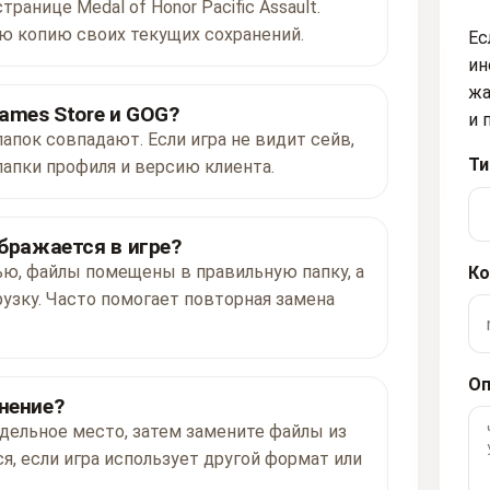
ранице Medal of Honor Pacific Assault.
ю копию своих текущих сохранений.
Ес
ин
жа
ames Store и GOG?
и 
папок совпадают. Если игра не видит сейв,
Ти
папки профиля и версию клиента.
ображается в игре?
ью, файлы помещены в правильную папку, а
Ко
рузку. Часто помогает повторная замена
Оп
нение?
дельное место, затем замените файлы из
я, если игра использует другой формат или