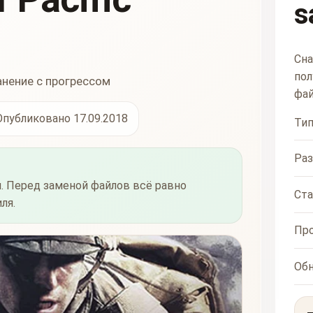
s
Сна
пол
анение с прогрессом
фай
Опубликовано 17.09.2018
Ти
Ра
. Перед заменой файлов всё равно
Ста
ля.
Пр
Об