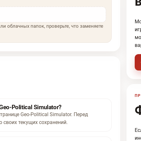
Мо
ли облачных папок, проверьте, что заменяете
иг
мо
ва
ПР
o-Political Simulator?
ранице Geo-Political Simulator. Перед
 своих текущих сохранений.
Ес
ин