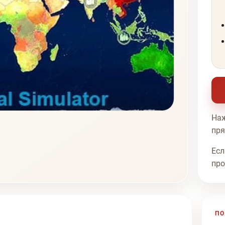
Наж
пря
Есл
про
ПО