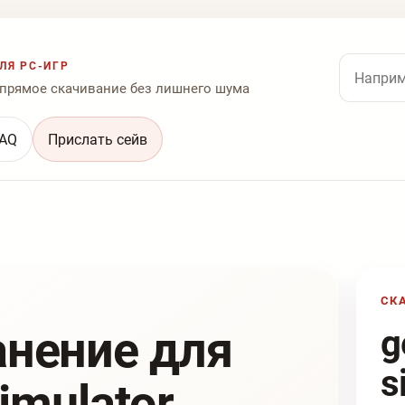
Поиск по
ЛЯ PC-ИГР
 прямое скачивание без лишнего шума
AQ
Прислать сейв
СК
анение для
g
s
Simulator