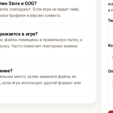
mes Store и GOG?
жа
апок совпадают. Если игра не видит сейв,
и 
апки профиля и версию клиента.
Ти
ражается в игре?
ью, файлы помещены в правильную папку, а
Ко
рузку. Часто помогает повторная замена
нение?
Оп
ельное место, затем замените файлы из
, если игра использует другой формат или