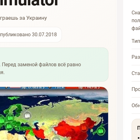
Сна
играешь за Украину
пол
фай
публиковано 30.07.2018
Тип
Ра
 Перед заменой файлов всё равно
я.
Ста
Про
Об