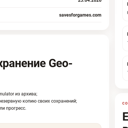
23.04.2026
savesforgames.com
хранение Geo-
ulator из архива;
резервную копию своих сохранений;
С
ли прогресс.