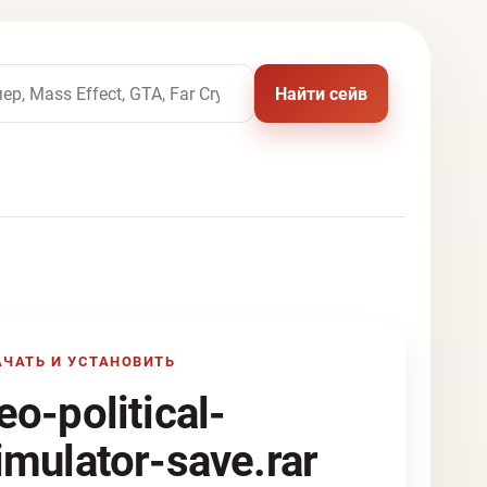
 названию игры
Найти сейв
АЧАТЬ И УСТАНОВИТЬ
eo-political-
imulator-save.rar