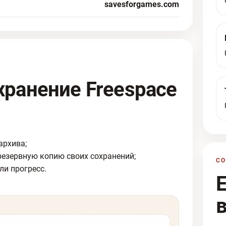
savesforgames.com
хранение Freespace
архива;
резервную копию своих сохранений;
С
ли прогресс.