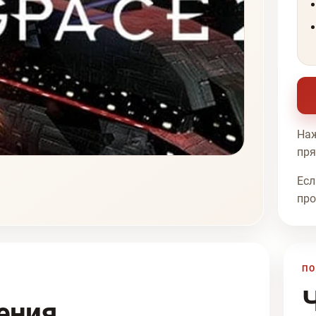
Наж
пря
Есл
про
ПО
ения