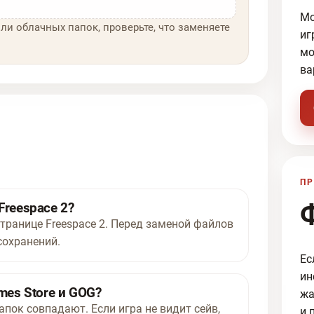
Мо
ли облачных папок, проверьте, что заменяете
иг
мо
ва
ПР
Freespace 2?
странице Freespace 2. Перед заменой файлов
сохранений.
Ес
ин
mes Store и GOG?
жа
апок совпадают. Если игра не видит сейв,
и 