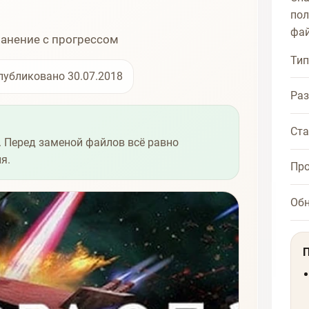
пол
фай
ранение с прогрессом
Тип
публиковано 30.07.2018
Ра
Ста
 Перед заменой файлов всё равно
я.
Про
Об