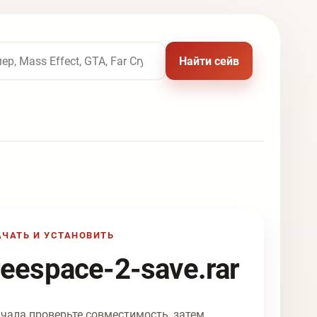
 названию игры
Найти сейв
АЧАТЬ И УСТАНОВИТЬ
reespace-2-save.rar
чала проверьте совместимость, затем