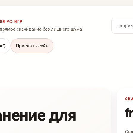
Поиск по
ЛЯ PC-ИГР
 прямое скачивание без лишнего шума
AQ
Прислать сейв
СК
анение для
f
Сна