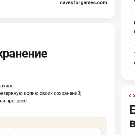
savesforgames.com
хранение
рхива;
резервную копию своих сохранений;
С
ли прогресс.