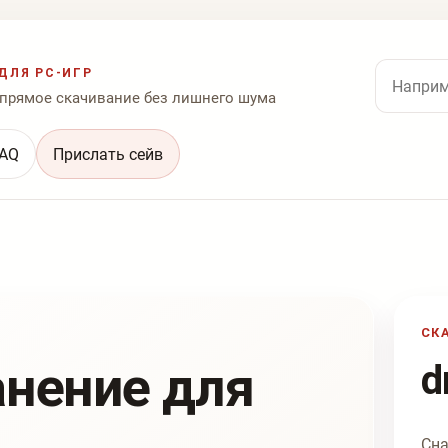
Поиск по
ДЛЯ PC-ИГР
 прямое скачивание без лишнего шума
AQ
Прислать сейв
СК
анение для
d
Сна