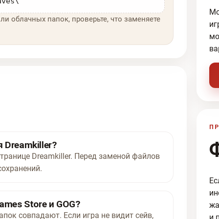
aves\
Мо
ли облачных папок, проверьте, что заменяете
иг
мо
ва
ПР
Dreamkiller?
транице Dreamkiller. Перед заменой файлов
сохранений.
Ес
ин
ames Store и GOG?
жа
апок совпадают. Если игра не видит сейв,
и 