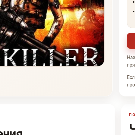
Наж
пря
Есл
про
П
ения