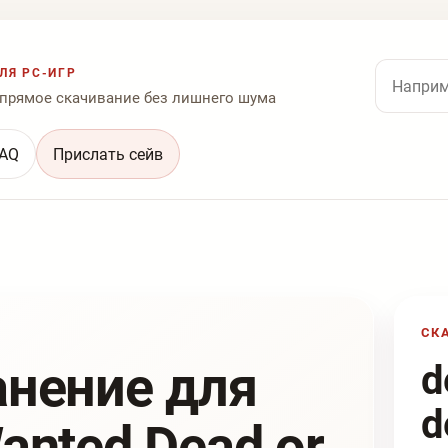
Поиск по
ЛЯ PC-ИГР
 прямое скачивание без лишнего шума
AQ
Прислать сейв
СК
анение для
d
d
anted Dead or