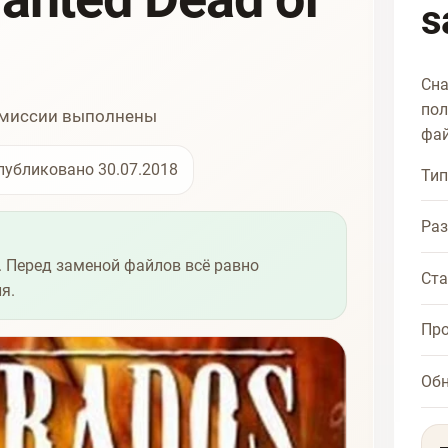
s
Сна
пол
е миссии выполнены
фай
публиковано 30.07.2018
Тип
Ра
 Перед заменой файлов всё равно
Ста
я.
Про
Об