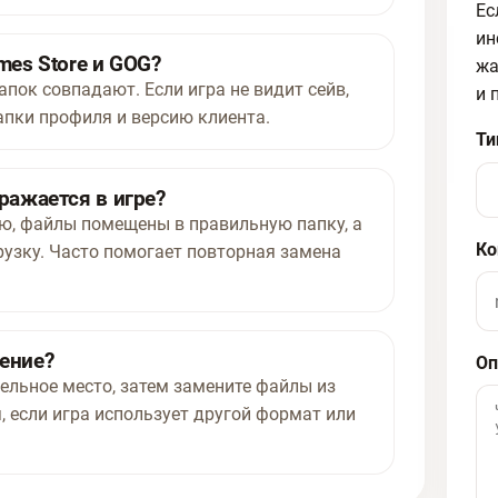
Ес
ин
mes Store и GOG?
жа
апок совпадают. Если игра не видит сейв,
и 
апки профиля и версию клиента.
Ти
ражается в игре?
ью, файлы помещены в правильную папку, а
Ко
рузку. Часто помогает повторная замена
нение?
Оп
ельное место, затем замените файлы из
, если игра использует другой формат или