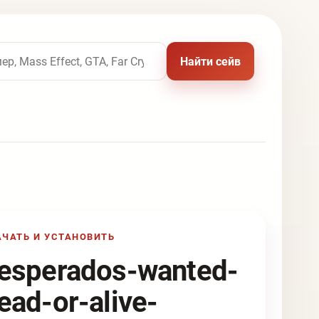
 названию игры
Найти сейв
АЧАТЬ И УСТАНОВИТЬ
esperados-wanted-
ead-or-alive-