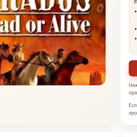
Наж
пря
Есл
про