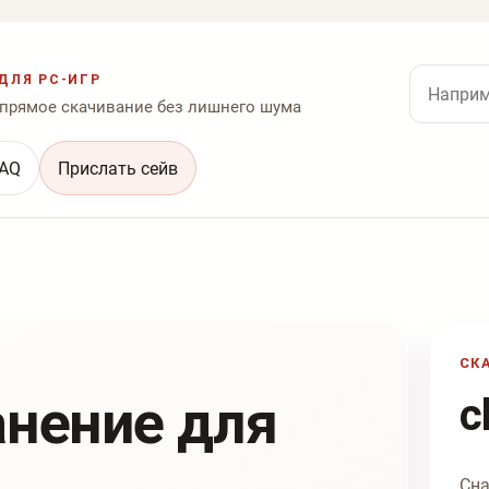
Поиск по
ДЛЯ PC-ИГР
 прямое скачивание без лишнего шума
AQ
Прислать сейв
СК
анение для
c
Сна