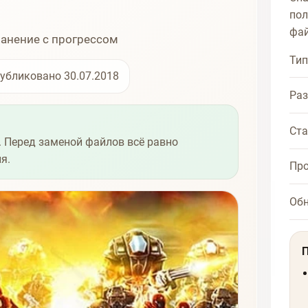
пол
фай
ранение с прогрессом
Тип
убликовано 30.07.2018
Ра
Ста
 Перед заменой файлов всё равно
я.
Про
Об