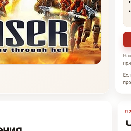
Наж
пря
Есл
про
П
ения