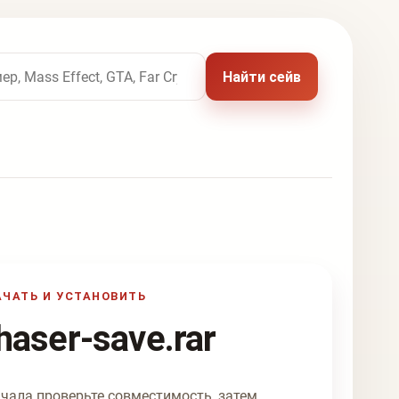
 названию игры
Найти сейв
АЧАТЬ И УСТАНОВИТЬ
haser-save.rar
чала проверьте совместимость, затем