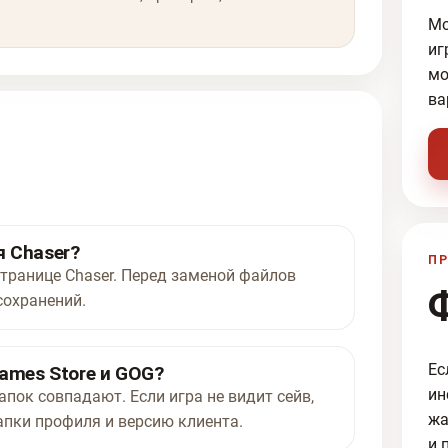
Мо
иг
мо
ва
 Chaser?
ПР
странице Chaser. Перед заменой файлов
сохранений.
Ес
ames Store и GOG?
ин
апок совпадают. Если игра не видит сейв,
жа
апки профиля и версию клиента.
и 