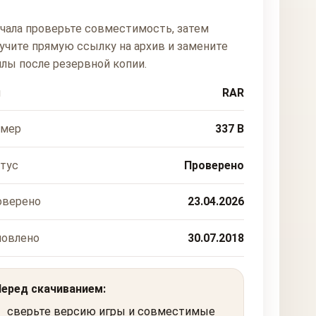
чала проверьте совместимость, затем
учите прямую ссылку на архив и замените
лы после резервной копии.
п
RAR
змер
337 B
тус
Проверено
оверено
23.04.2026
новлено
30.07.2018
Перед скачиванием:
сверьте версию игры и совместимые