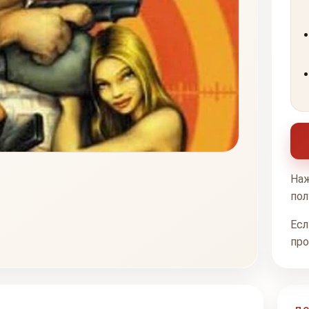
Наж
пол
Есл
про