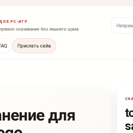
Поиск по
ДЛЯ PC-ИГР
 прямое скачивание без лишнего шума
FAQ
Прислать сейв
СК
анение для
t
s
uego