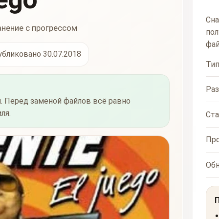
Сна
анение с прогрессом
пол
фай
убликовано 30.07.2018
Ти
Ра
. Перед заменой файлов всё равно
ля.
Ста
Пр
Об