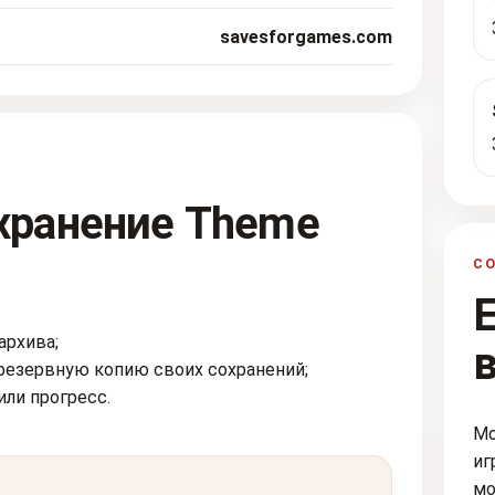
savesforgames.com
охранение Theme
С
архива;
резервную копию своих сохранений;
или прогресс.
Мо
иг
мо