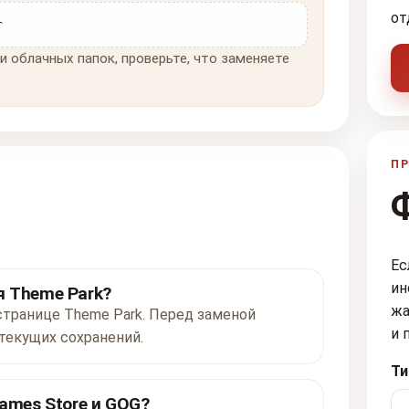
от
r
и облачных папок, проверьте, что заменяете
ПР
Ес
ин
я Theme Park?
жа
 странице Theme Park. Перед заменой
и 
текущих сохранений.
Ти
ames Store и GOG?