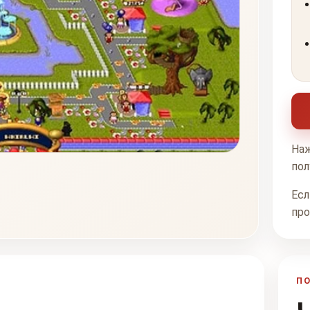
Наж
пол
Есл
про
П