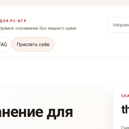
Поиск по
ДЛЯ PC-ИГР
 прямое скачивание без лишнего шума
FAQ
Прислать сейв
СК
анение для
t
Сна