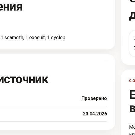
ения
 seamoth, 1 exosuit, 1 cyclop
источник
С
Проверено
23.04.2026
Мо
иг