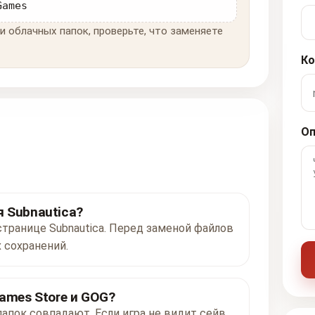
Games
и облачных папок, проверьте, что заменяете
Ко
Оп
 Subnautica?
странице Subnautica. Перед заменой файлов
 сохранений.
ames Store и GOG?
папок совпадают. Если игра не видит сейв,