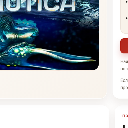
Наж
пол
Есл
про
П