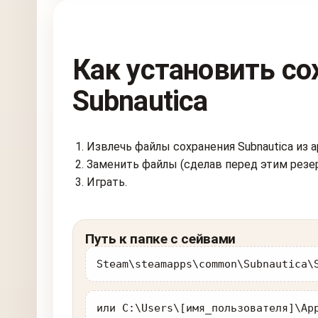
Как установить со
Subnautica
Извлечь файлы сохранения Subnautica из а
Заменить файлы (сделав перед этим резе
Играть.
Путь к папке с сейвами
Steam\steamapps\common\Subnautica\
или C:\Users\[имя_пользователя]\Ap