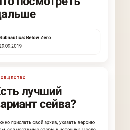
Что посмотреть
дальше
Subnautica: Below Zero
29.09.2019
ООБЩЕСТВО
Есть лучший
вариант сейва?
жно прислать свой архив, указать версию
ры, совместимые сторы и источник. После