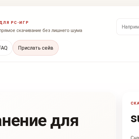
Поиск по
ДЛЯ PC-ИГР
 прямое скачивание без лишнего шума
FAQ
Прислать сейв
СК
анение для
s
Сна