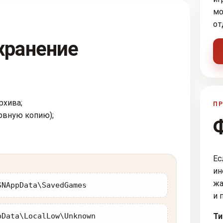
мо
от
хранение
рхива;
ПР
рвную копию);
Ес
ин
жа
SNAppData\SavedGames
и 
pData\LocalLow\Unknown
Ти