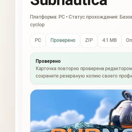
Платформа: PC • Статус прохождения: Базова
cyclop
PC
Проверено
ZIP
4.1 MB
Оп
Проверено
Карточка повторно проверена редактором
сохраните резервную копию своего профи