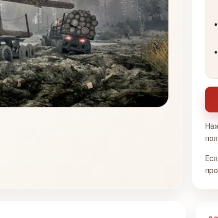
Наж
пол
Есл
про