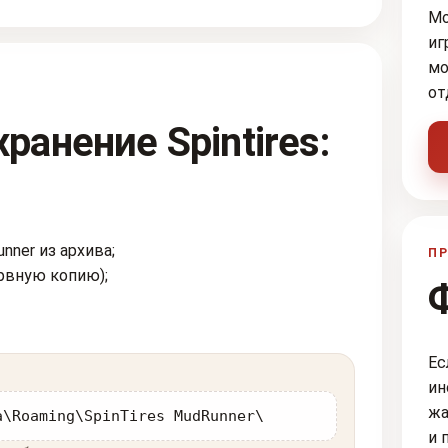
Мо
иг
мо
от
ранение Spintires:
nner из архива;
ПР
рвную копию);
Ес
ин
жа
a\Roaming\SpinTires MudRunner\
и 