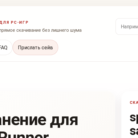
Поиск по
ДЛЯ PC-ИГР
 прямое скачивание без лишнего шума
FAQ
Прислать сейв
СК
анение для
s
s
dRunner