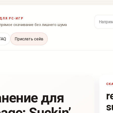
Поиск по
ДЛЯ PC-ИГР
 прямое скачивание без лишнего шума
FAQ
Прислать сейв
СК
анение для
r
s
ge: Suckin’