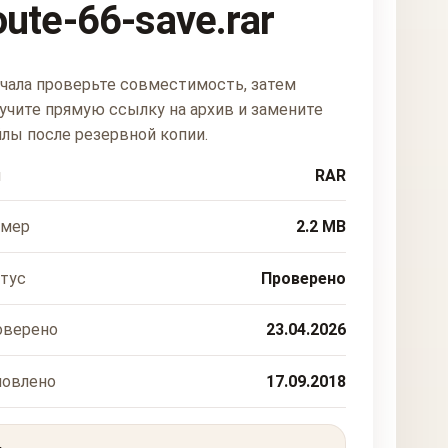
oute-66-save.rar
чала проверьте совместимость, затем
учите прямую ссылку на архив и замените
лы после резервной копии.
п
RAR
змер
2.2 MB
тус
Проверено
оверено
23.04.2026
новлено
17.09.2018