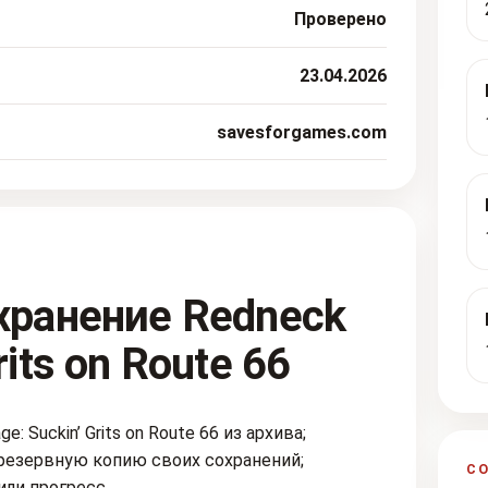
Проверено
23.04.2026
savesforgames.com
хранение Redneck
its on Route 66
 Suckin’ Grits on Route 66 из архива;
резервную копию своих сохранений;
С
или прогресс.