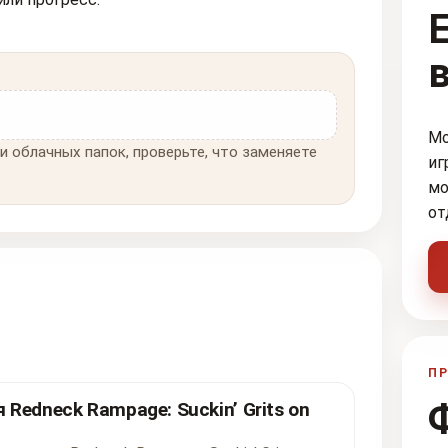
Мо
и облачных папок, проверьте, что заменяете
иг
мо
от
ПР
Redneck Rampage: Suckin’ Grits on