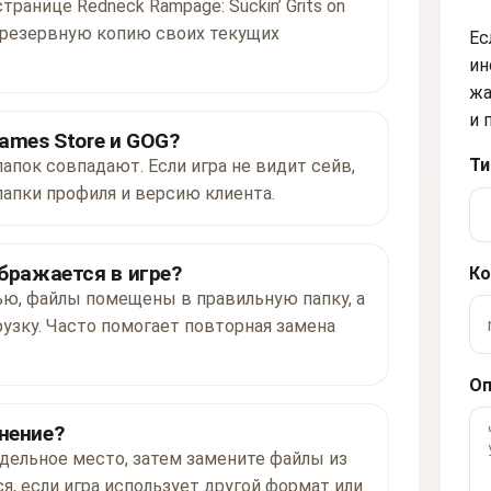
транице Redneck Rampage: Suckin’ Grits on
е резервную копию своих текущих
Ес
ин
жа
и 
ames Store и GOG?
Ти
папок совпадают. Если игра не видит сейв,
папки профиля и версию клиента.
ображается в игре?
Ко
ью, файлы помещены в правильную папку, а
рузку. Часто помогает повторная замена
Оп
нение?
дельное место, затем замените файлы из
я, если игра использует другой формат или