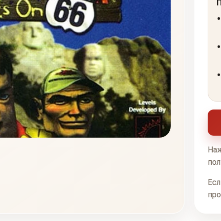
Наж
пол
Есл
про