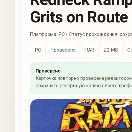
Grits on Route
Платформа: PC • Статус прохождения: сохр
PC
Проверено
RAR
2.2 MB
О
Проверено
Карточка повторно проверена редактором
сохраните резервную копию своего профи