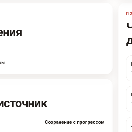
П
ения
ом
источник
Сохранение с прогрессом