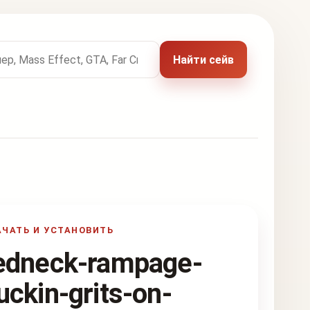
 названию игры
Найти сейв
АЧАТЬ И УСТАНОВИТЬ
edneck-rampage-
uckin-grits-on-