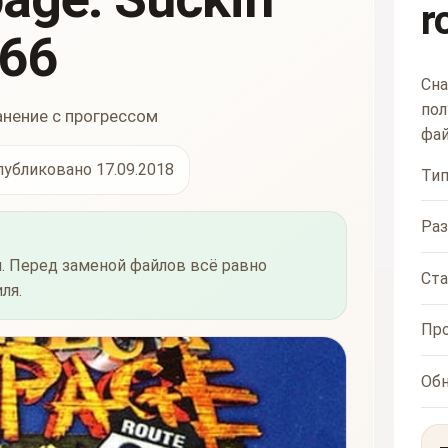
r
 66
Сна
пол
анение с прогрессом
фай
публиковано 17.09.2018
Ти
Ра
. Перед заменой файлов всё равно
Ста
ля.
Пр
Об