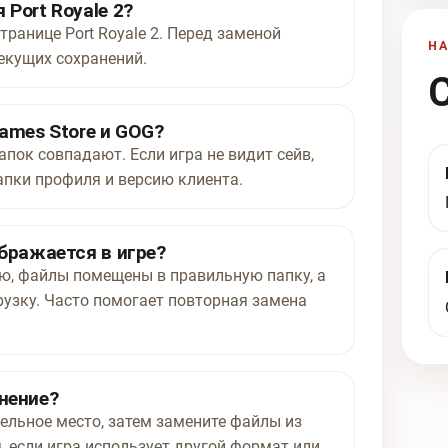
Port Royale 2?
транице Port Royale 2. Перед заменой
Н
екущих сохранений.
ames Store и GOG?
апок совпадают. Если игра не видит сейв,
апки профиля и версию клиента.
ображается в игре?
ью, файлы помещены в правильную папку, а
рузку. Часто помогает повторная замена
нение?
ельное место, затем замените файлы из
, если игра использует другой формат или