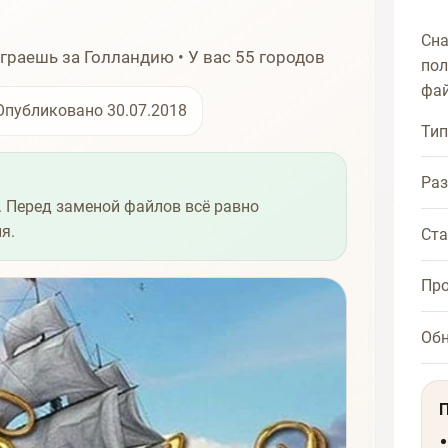
Сна
граешь за Голландию • У вас 55 городов
пол
фай
Опубликовано 30.07.2018
Тип
Ра
 Перед заменой файлов всё равно
я.
Ста
Про
Об