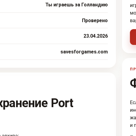
Ты играешь за Голландию
иг
мо
Проверено
ва
23.04.2026
savesforgames.com
ПР
хранение Port
Ес
ин
жа
и 
 архива;