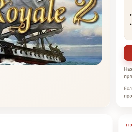
Наж
пря
Есл
про
П