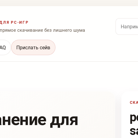
Поиск по
ДЛЯ PC-ИГР
 прямое скачивание без лишнего шума
AQ
Прислать сейв
СК
анение для
p
s