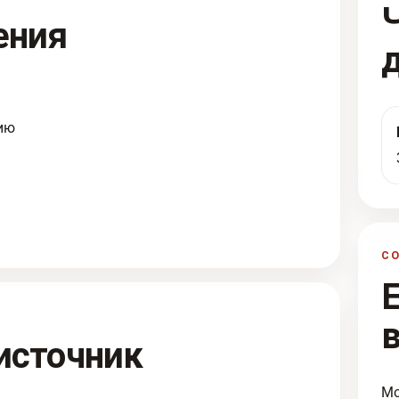
ения
ию
С
источник
Мо