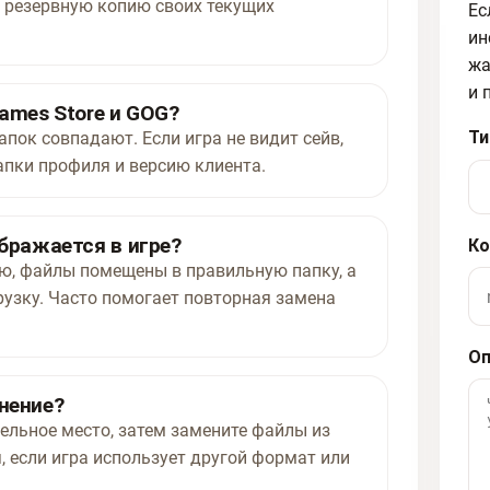
 резервную копию своих текущих
Ес
ин
жа
и 
ames Store и GOG?
Ти
апок совпадают. Если игра не видит сейв,
апки профиля и версию клиента.
ображается в игре?
Ко
ью, файлы помещены в правильную папку, а
рузку. Часто помогает повторная замена
Оп
нение?
ельное место, затем замените файлы из
, если игра использует другой формат или