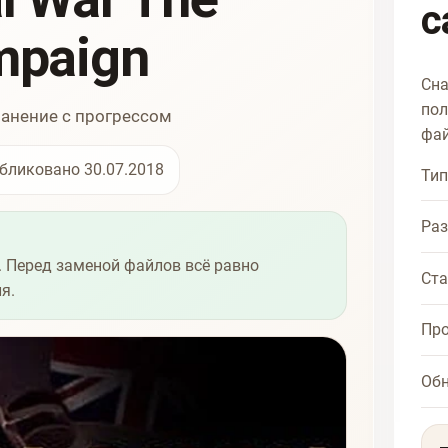
c
mpaign
Сна
пол
ранение с прогрессом
фай
бликовано 30.07.2018
Тип
Ра
 Перед заменой файлов всё равно
Ста
я.
Про
Об