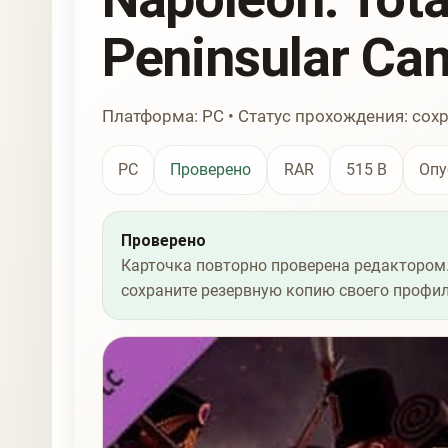
Peninsular Ca
Платформа: PC • Статус прохождения: сох
PC
Проверено
RAR
515 B
Опу
Проверено
Карточка повторно проверена редактором.
сохраните резервную копию своего профил