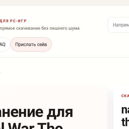
Поиск по
ДЛЯ PC-ИГР
 прямое скачивание без лишнего шума
AQ
Прислать сейв
n
СК
анение для
n
t
l War The