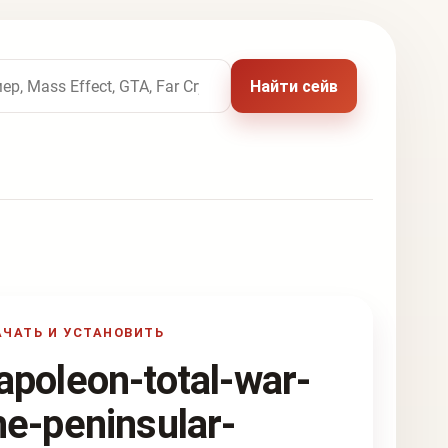
 названию игры
Найти сейв
АЧАТЬ И УСТАНОВИТЬ
apoleon-total-war-
he-peninsular-