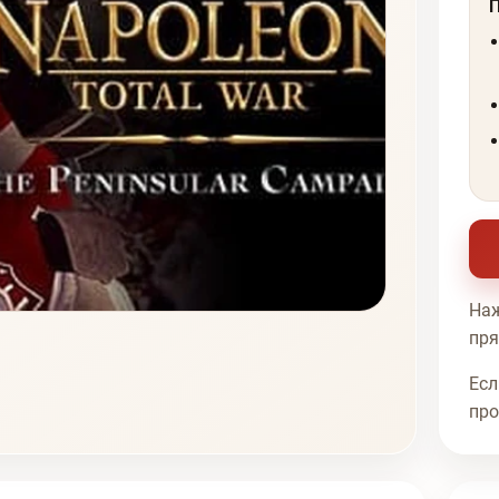
Наж
пря
Есл
про