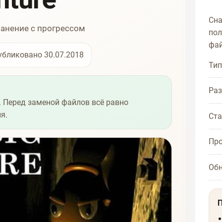
Сна
ранение с прогрессом
пол
фай
убликовано 30.07.2018
Тип
Ра
 Перед заменой файлов всё равно
я.
Ста
Про
Об