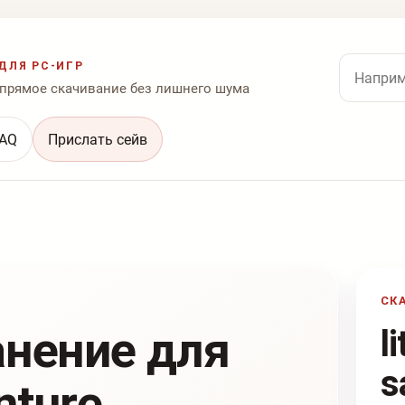
Поиск по
ДЛЯ PC-ИГР
 прямое скачивание без лишнего шума
AQ
Прислать сейв
СК
анение для
l
s
nture