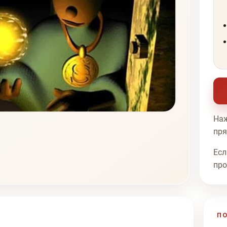
Наж
пря
Есл
про
П