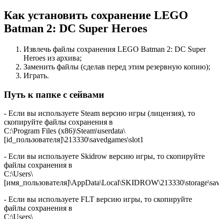
Как установить сохранение LEGO
Batman 2: DC Super Heroes
Извлечь файлы сохранения LEGO Batman 2: DC Super
Heroes из архива;
Заменить файлы (сделав перед этим резервную копию);
Играть.
Путь к папке с сейвами
- Если вы используете Steam версию игры (лицензия), то
скопируйте файлы сохранения в
C:\Program Files (x86)\Steam\userdata\
[id_пользователя]\213330\savedgames\slot1
- Если вы используете Skidrow версию игры, то скопируйте
файлы сохранения в
C:\Users\
[имя_пользователя]\AppData\Local\SKIDROW\213330\storage\sav
- Если вы используете FLT версию игры, то скопируйте
файлы сохранения в
C:\Users\