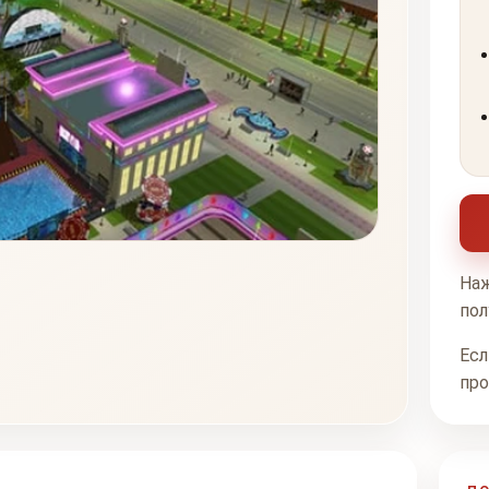
Наж
пол
Есл
про