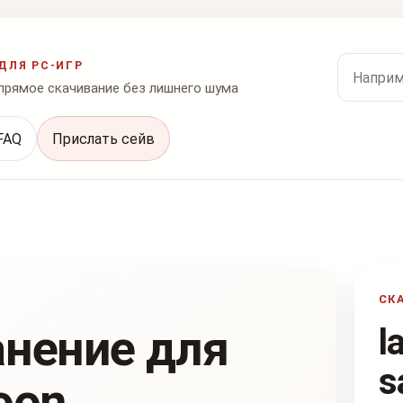
Поиск по
ДЛЯ PC-ИГР
 прямое скачивание без лишнего шума
FAQ
Прислать сейв
СК
анение для
l
s
oon