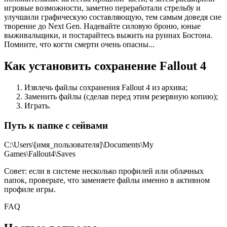
игровые возможности, заметно переработали стрельбу и
улучшили графическую составляющую, тем самым доведя сие
творение до Next Gen. Надевайте силовую броню, юные
выживальщики, и постарайтесь выжить на руинах Бостона.
Помните, что когти смерти очень опасны...
Как установить сохранение Fallout 4
Извлечь файлы сохранения Fallout 4 из архива;
Заменить файлы (сделав перед этим резервную копию);
Играть.
Путь к папке с сейвами
C:\Users\[имя_пользователя]\Documents\My
Games\Fallout4\Saves
Совет: если в системе несколько профилей или облачных
папок, проверьте, что заменяете файлы именно в активном
профиле игры.
FAQ