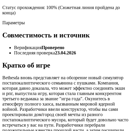
Статус прохождения: 100% (Сюжетная линия пройдена до
конца)
Параметры
Совместимость и источник
Верификация
Проверено
Последняя проверка
23.04.2026
Кратко об игре
Bethesda вновь представляет на обозрение новый симулятор
постапокалиптического семьянина с пушками. Компания,
которая давно доказала, что может эффектно соединять экшн
и рпг, выпустила игру, которая стала главным конкурентом
третьего ведьмака за звание "игра года". Окунитесь в
атмосферу полного хаоса, вызванным мировой ядерной
войной. Разработчики ввели конструктор, чтобы вы сами
проектировали дом/город своей мечты из разного
постапокалиптического мусора, который будет довольно часто
встречаться у вас на пути. Разработчики перебрали
положительные качества прошлой части, а затем расширили