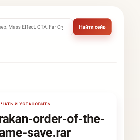
 названию игры
Найти сейв
АЧАТЬ И УСТАНОВИТЬ
rakan-order-of-the-
lame-save.rar