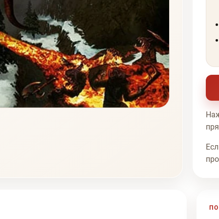
Наж
пря
Есл
про
ПО