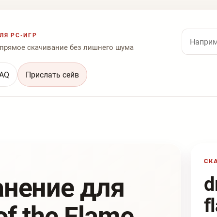
Поиск по
ЛЯ PC-ИГР
 прямое скачивание без лишнего шума
AQ
Прислать сейв
СК
анение для
d
f
of the Flame