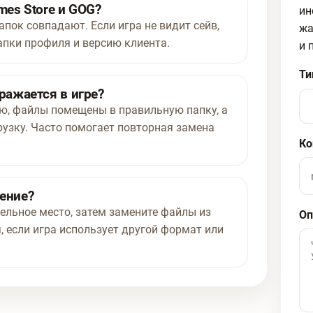
mes Store и GOG?
ин
апок совпадают. Если игра не видит сейв,
жа
апки профиля и версию клиента.
и 
Ти
ражается в игре?
ью, файлы помещены в правильную папку, а
рузку. Часто помогает повторная замена
Ко
нение?
ельное место, затем замените файлы из
Оп
, если игра использует другой формат или