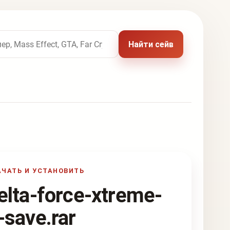
 названию игры
Найти сейв
АЧАТЬ И УСТАНОВИТЬ
elta-force-xtreme-
-save.rar