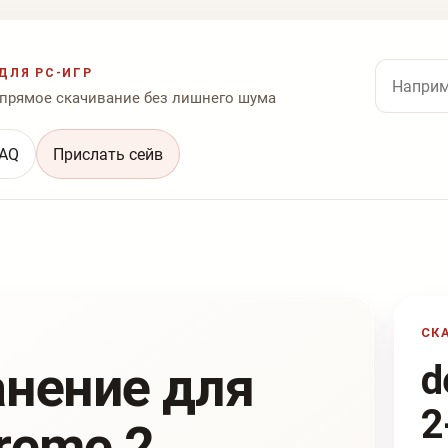
Поиск по
ДЛЯ PC-ИГР
 прямое скачивание без лишнего шума
AQ
Прислать сейв
СК
анение для
d
2
treme 2