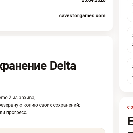
23.04.2026
savesforgames.com
хранение Delta
eme 2 из архива;
резервную копию своих сохранений;
С
ли прогресс.