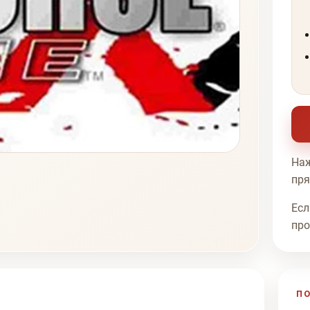
Наж
пря
Есл
про
П