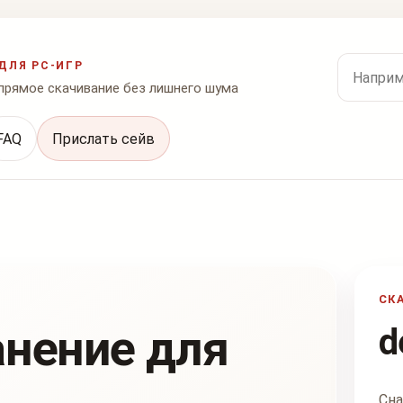
Поиск по
ДЛЯ PC-ИГР
 прямое скачивание без лишнего шума
FAQ
Прислать сейв
СК
анение для
d
Сна