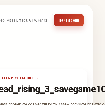
 названию игры
Найти сейв
АЧАТЬ И УСТАНОВИТЬ
ead_rising_3_savegame10
чала проверьте совместимость, затем получите прямую с