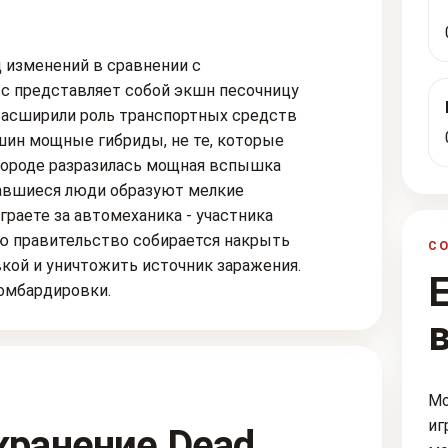
д изменений в сравнении с
с представляет собой экшн песочницу
 расширили роль транспортных средств
шин мощные гибриды, не те, которые
 городе разразилась мощная вспышка
тавшиеся люди образуют мелкие
граете за автомеханика - участника
ю правительство собирается накрыть
С
ой и уничтожить источник заражения.
бомбардировки.
Мо
иг
хранение Dead