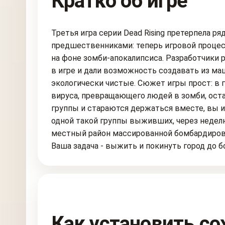
Кратко об игре
Третья игра серии Dead Rising претерпела ря
предшественниками: теперь игровой процес
на фоне зомби-апокалипсиса. Разработчики
в игре и дали возможность создавать из ма
экологически чистые. Сюжет игры прост: в
вируса, превращающего людей в зомби, ос
группы и стараются держаться вместе, вы и
одной такой группы выживших, через недел
местный район массированной бомбардировк
Ваша задача - выжить и покинуть город до 
Как установить со