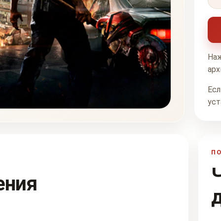
Наж
арх
Есл
уст
П
ения