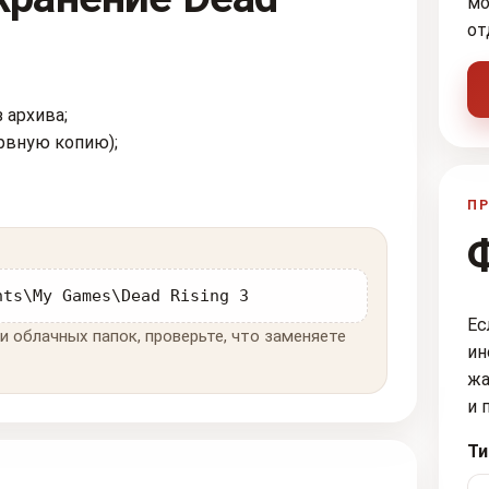
мо
от
 архива;
рвную копию);
ПР
nts\My Games\Dead Rising 3
Ес
и облачных папок, проверьте, что заменяете
ин
жа
и 
Ти