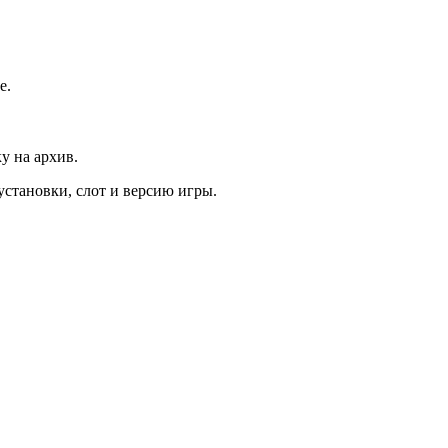
е.
у на архив.
 установки, слот и версию игры.