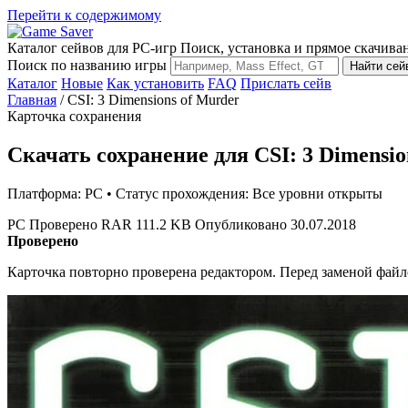
Перейти к содержимому
Каталог сейвов для PC-игр
Поиск, установка и прямое скачива
Поиск по названию игры
Найти сей
Каталог
Новые
Как установить
FAQ
Прислать сейв
Главная
/
CSI: 3 Dimensions of Murder
Карточка сохранения
Скачать сохранение для CSI: 3 Dimensio
Платформа: PC • Статус прохождения: Все уровни открыты
PC
Проверено
RAR
111.2 KB
Опубликовано 30.07.2018
Проверено
Карточка повторно проверена редактором. Перед заменой файл