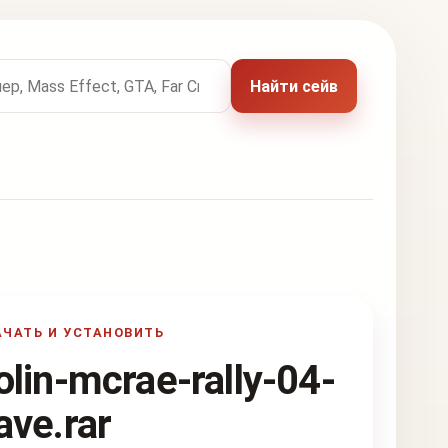
 названию игры
Найти сейв
АЧАТЬ И УСТАНОВИТЬ
olin-mcrae-rally-04-
ave.rar