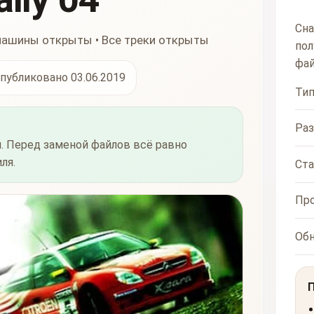
Сна
 машины открыты • Все треки открыты
пол
фай
публиковано 03.06.2019
Ти
Ра
. Перед заменой файлов всё равно
ля.
Ста
Пр
Об