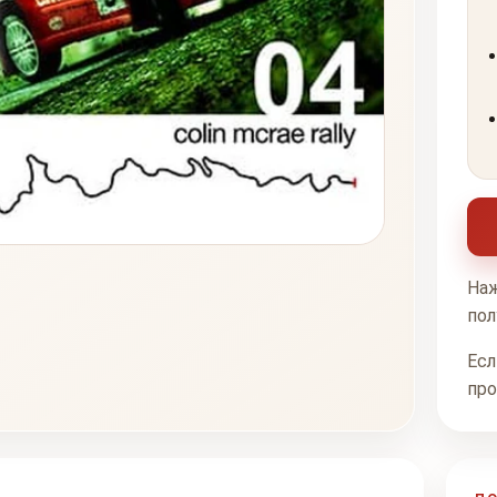
Наж
пол
Есл
про