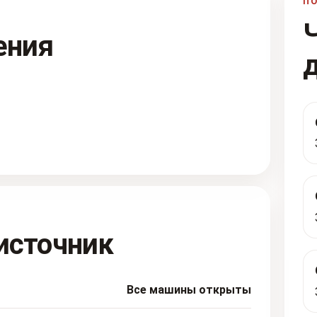
П
ения
источник
Все машины открыты