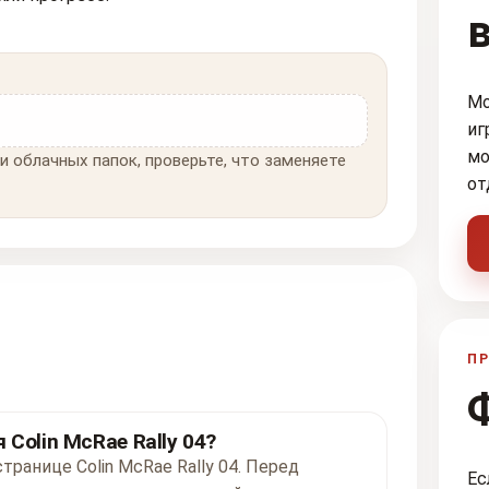
Мо
иг
мо
и облачных папок, проверьте, что заменяете
от
ПР
Colin McRae Rally 04?
транице Colin McRae Rally 04. Перед
Ес