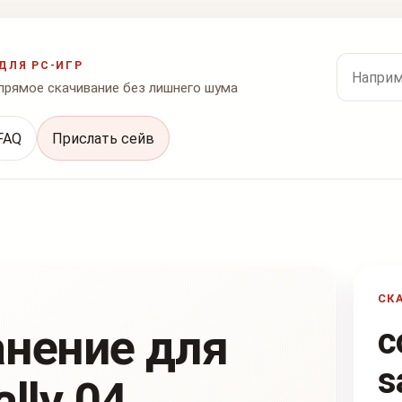
Поиск по
ДЛЯ PC-ИГР
 прямое скачивание без лишнего шума
FAQ
Прислать сейв
СК
анение для
c
s
lly 04