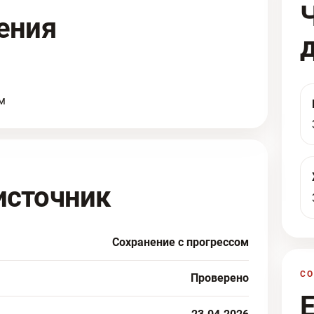
ения
м
источник
Сохранение с прогрессом
С
Проверено