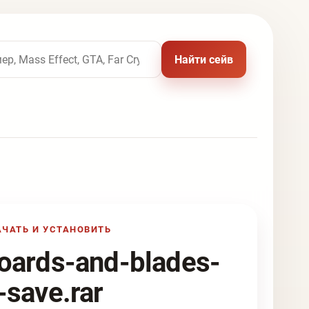
 названию игры
Найти сейв
АЧАТЬ И УСТАНОВИТЬ
oards-and-blades-
-save.rar