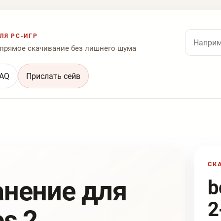
Поиск по
ЛЯ PC-ИГР
 прямое скачивание без лишнего шума
AQ
Прислать сейв
СК
анение для
b
2
es 2