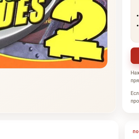
Наж
пря
Есл
про
ПО