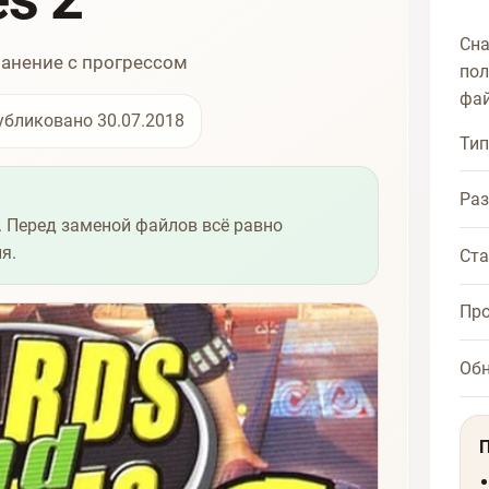
Сна
ранение с прогрессом
пол
фай
убликовано 30.07.2018
Тип
Ра
 Перед заменой файлов всё равно
я.
Ста
Про
Об