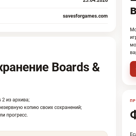
23.04.2026
savesforgames.com
Мо
иг
мо
ва
хранение Boards &
 2 из архива;
ПР
резервную копию своих сохранений;
ли прогресс.
Ес