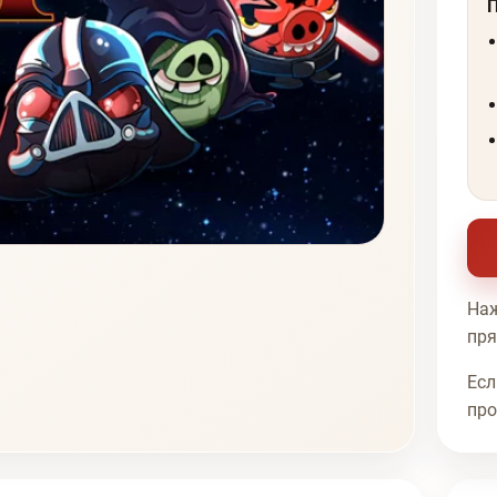
Наж
пря
Есл
про