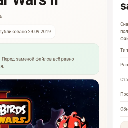
s
%
Сна
пол
публиковано 29.09.2019
фай
Тип
 Перед заменой файлов всё равно
Ра
я.
Ста
Про
Об