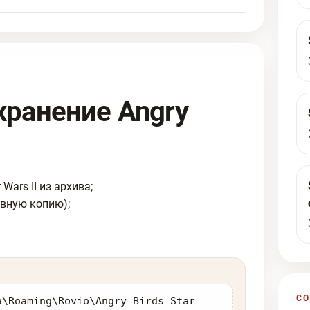
хранение Angry
Wars II из архива;
рвную копию);
С
a\Roaming\Rovio\Angry Birds Star