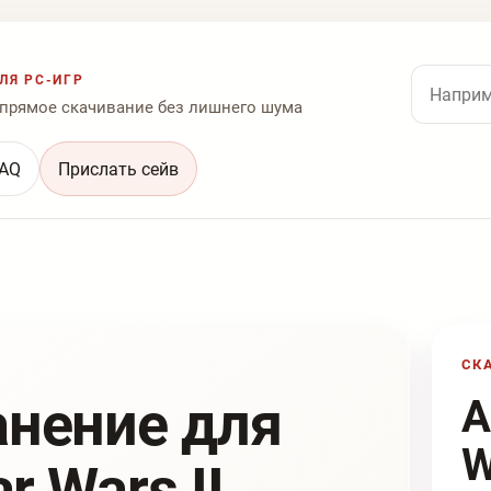
Поиск по
ЛЯ PC-ИГР
 прямое скачивание без лишнего шума
AQ
Прислать сейв
СК
анение для
A
W
r Wars II