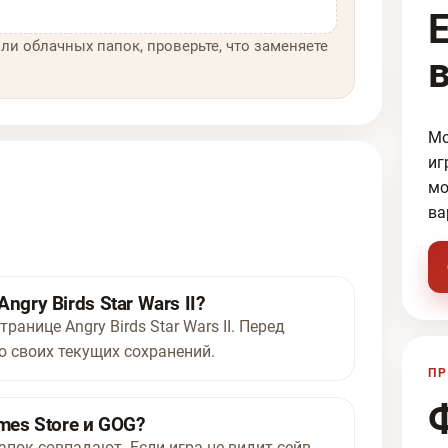
ли облачных папок, проверьте, что заменяете
Мо
иг
мо
ва
gry Birds Star Wars II?
ранице Angry Birds Star Wars II. Перед
 своих текущих сохранений.
ПР
mes Store и GOG?
апок совпадают. Если игра не видит сейв,