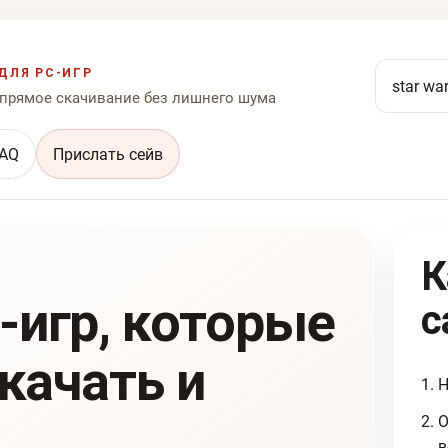
Поиск по
ДЛЯ PC-ИГР
 прямое скачивание без лишнего шума
AQ
Прислать сейв
К
-игр, которые
с
скачать и
Н
О
в