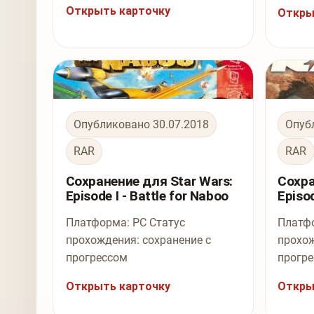
Открыть карточку
Откры
Опубликовано 30.07.2018
Опуб
RAR
RAR
Сохранение для Star Wars:
Сохра
Episode I - Battle for Naboo
Episod
Платформа: PC Статус
Платфо
прохождения: сохранение с
прохож
прогрессом
прогр
Открыть карточку
Откры