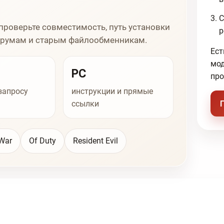
С
проверьте совместимость, путь установки
р
 форумам и старым файлообменникам.
Ест
мод
PC
про
запросу
инструкции и прямые
ссылки
War
Of Duty
Resident Evil