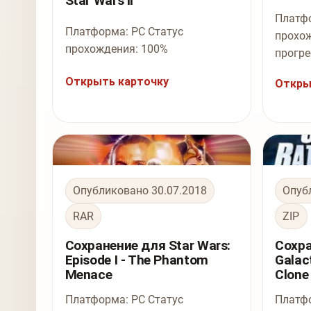
Star Wars II
Платфо
Платформа: PC Статус
прохож
прохождения: 100%
прогр
Открыть карточку
Откры
Опубликовано 30.07.2018
Опуб
RAR
ZIP
Сохранение для Star Wars:
Сохра
Episode I - The Phantom
Galac
Menace
Clone
Платформа: PC Статус
Платфо