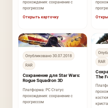
прохождения: сохранение с
прохож
прогрессом
прогр
Открыть карточку
Откры
Опуб
Опубликовано 30.07.2018
RAR
RAR
Сохра
Сохранение для Star Wars:
The F
Rogue Squadron 3D
Платфо
Платформа: PC Статус
прохож
прохождения: сохранение с
костю
прогрессом
крист